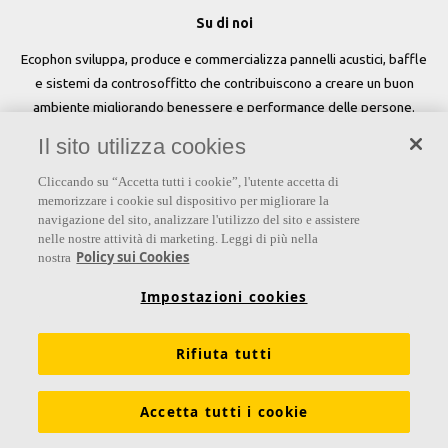
Su di noi
Ecophon sviluppa, produce e commercializza pannelli acustici, baffle
e sistemi da controsoffitto che contribuiscono a creare un buon
ambiente migliorando benessere e performance delle persone.
Il sito utilizza cookies
Seguici
Cliccando su “Accetta tutti i cookie”, l'utente accetta di
memorizzare i cookie sul dispositivo per migliorare la
navigazione del sito, analizzare l'utilizzo del sito e assistere
nelle nostre attività di marketing. Leggi di più nella
Links
Policy sui Cookies
nostra
Su Ecophon
Conoscenza Acustica
Soluzioni acustiche
Impostazioni cookies
Proprietà tecniche
Colori e superfici
Rifiuta tutti
Dichiarazioni di Performance
Informazioni legali
Scarica le nostre brochure
Segnalazioni Whistleblowing
Accetta tutti i cookie
Ventilazione diffusa