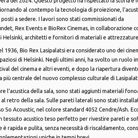
era del 2024. Questo progetto ha rispettato la storia e lo
ornando al contempo la tecnologia di proiezione, l'acusti
posti a sedere. I lavori sono stati commissionati da
det, Rex Events e BioRex Cinemas, in collaborazione c
i Helsinki, architetti e fornitori di materiali e attrezzature
el 1936, Bio Rex Lasipalatsi era considerato uno dei cine
aziosi di Helsinki. Negli ultimi anni, ha svolto un ruolo 
ival del cinema e altri eventi, e dopo la riapertura diven
a più centrale del nuovo complesso culturale di Lasipalats
re l'acustica della sala, sono stati aggiunti materiali fon
 al retro della sala. Sulle pareti laterali sono stati installa
pso So Acoustic, nel colore standard 4052 Cendre/Ash. E
 tessuto acustico teso perfetto per rivestire pareti e soff
e è rapida e pulita, senza necessità di riscaldamento, co
implementazioni uniche in tempi brevi.