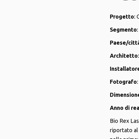
Progetto
: 
Segmento
Paese/citt
Architetto
Installator
Fotografo
Dimension
Anno di re
Bio Rex Lasi
riportato a