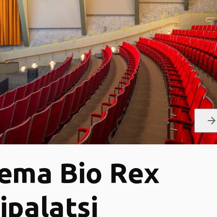
arrow_forwar
ema Bio Rex
ipalatsi