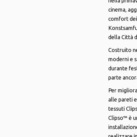
nella primav
cinema, aggi
comfort dei 
Konstsamfun
della Città d
Costruito n
moderni e sp
durante fest
parte ancor
Per migliora
alle pareti e
tessuti Cli
Clipso™ è un
installazion
realizzare 