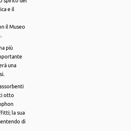
 spirito del
ca e il
on il Museo
.
ma più
importante
terà una
i.
oassorbenti
ti otto
cophon
itti; la sua
nsentendo di