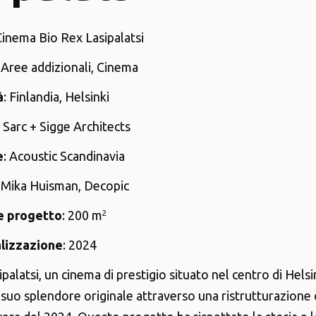
Cinema Bio Rex Lasipalatsi
: Aree addizionali, Cinema
à
: Finlandia, Helsinki
: Sarc + Sigge Architects
e
: Acoustic Scandinavia
: Mika Huisman, Decopic
e progetto
: 200 m
2
alizzazione
: 2024
palatsi, un cinema di prestigio situato nel centro di Helsi
l suo splendore originale attraverso una ristrutturazion