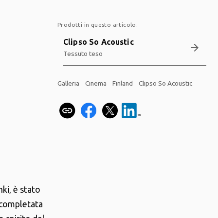
Prodotti in questo articolo:
Clipso So Acoustic
arrow_forward
Tessuto teso
Galleria
Cinema
Finland
Clipso So Acoustic
nki, è stato
e completata