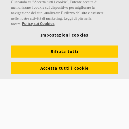
Cliccando su “Accetta tutti i cookie”, l'utente accetta di
memorizzare i cookie sul dispositivo per migliorare la
navigazione del sito, analizzare l'utilizzo del sito e assistere
nelle nostre attività di marketing. Leggi di più nella
Links
Policy sui Cookies
nostra
Su Ecophon
Conoscenza Acustica
Soluzioni acustiche
Impostazioni cookies
Proprietà tecniche
Colori e superfici
Rifiuta tutti
Dichiarazioni di Performance
Informazioni legali
Scarica le nostre brochure
Segnalazioni Whistleblowing
Accetta tutti i cookie
Ventilazione diffusa
Contatti
Ecophon
Saint-Gobain Italia S.p.A.
Via Giovanni Bensi 8
20152 Milano (MI)
Tel +39 02 61115205