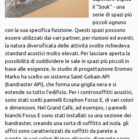
il "Souk" - una
serie di spazi più
piccoli ognuno
con la sua specifica funzione. Questi spazi possono
essere utilizzati dai vari partner, per riunioni ed eventi;
la natura diversificata delle attività svolte richiedeva
standard acustici molto elevati. Per lasciare aperta la
possibilità di suddividere le sale in spazi più piccoli in
base alle esigenze, lo studio di progettazione Eromes
Marko ha scelto un sistema Saint-Gobain API
(bandraster API), che forma una griglia nera e si
estende su tutto l'edificio. Per i controsoffitti acustici,
sono stati scelti pannelli Ecophon Focus E, di vari colori
e dimensioni. Nel Grand Cafè, ad esempio, i pannelli
bianchi Focus E sono stati installati su una sezione dei
bandraster, creando una sorta di soffitto ad isola. gli
uffici sono caratterizzati da soffitti da parete a
parete, in vari colori: Bianco ghiaccio, diamante scuro,