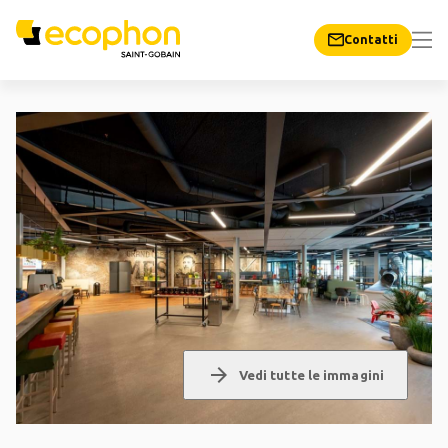
Contatti
arrow_forward
Vedi tutte le immagini