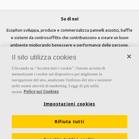
Su di noi
Ecophon sviluppa, produce e commercializza pannelli acustici, baffle
e sistemi da controsoffitto che contribuiscono a creare un buon
ambiente migliorando benessere e performance delle persone.
Il sito utilizza cookies
Seguici
Cliccando su “Accetta tutti i cookie”, l'utente accetta di
memorizzare i cookie sul dispositivo per migliorare la
navigazione del sito, analizzare l'utilizzo del sito e assistere
nelle nostre attività di marketing. Leggi di più nella
Links
Policy sui Cookies
nostra
Su Ecophon
Conoscenza Acustica
Soluzioni acustiche
Impostazioni cookies
Proprietà tecniche
Colori e superfici
Rifiuta tutti
Dichiarazioni di Performance
Informazioni legali
Scarica le nostre brochure
Segnalazioni Whistleblowing