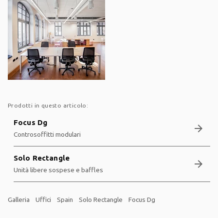
Prodotti in questo articolo:
Focus Dg
arrow_forward
Controsoffitti modulari
Solo Rectangle
arrow_forward
Unità libere sospese e baffles
Galleria
Uffici
Spain
Solo Rectangle
Focus Dg