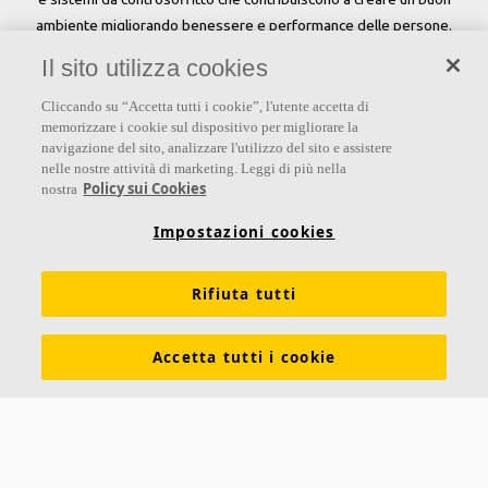
ambiente migliorando benessere e performance delle persone.
Il sito utilizza cookies
Seguici
Cliccando su “Accetta tutti i cookie”, l'utente accetta di
memorizzare i cookie sul dispositivo per migliorare la
navigazione del sito, analizzare l'utilizzo del sito e assistere
nelle nostre attività di marketing. Leggi di più nella
Links
Policy sui Cookies
nostra
Su Ecophon
Conoscenza Acustica
Soluzioni acustiche
Impostazioni cookies
Proprietà tecniche
Colori e superfici
Rifiuta tutti
Dichiarazioni di Performance
Informazioni legali
Scarica le nostre brochure
Segnalazioni Whistleblowing
Accetta tutti i cookie
Ventilazione diffusa
Contatti
Ecophon