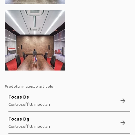
Prodotti in questo articolo:
Focus Ds
arrow_forward
Controsoffitti modulari
Focus Dg
arrow_forward
Controsoffitti modulari