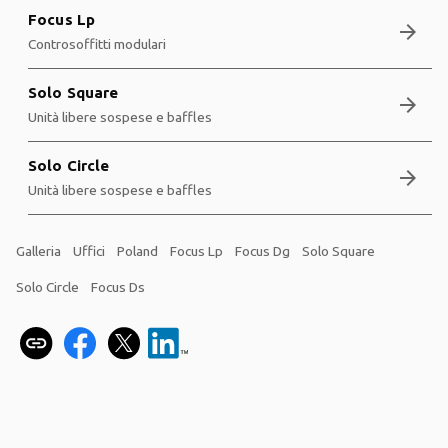
Focus Lp
arrow_forward
Controsoffitti modulari
Solo Square
arrow_forward
Unità libere sospese e baffles
Solo Circle
arrow_forward
Unità libere sospese e baffles
Galleria
Uffici
Poland
Focus Lp
Focus Dg
Solo Square
Solo Circle
Focus Ds