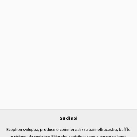
Su di noi
Ecophon sviluppa, produce e commercializza pannelli acustici, baffle
e sistemi da controsoffitto che contribuiscono a creare un buon