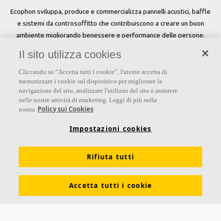
Ecophon sviluppa, produce e commercializza pannelli acustici, baffle
e sistemi da controsoffitto che contribuiscono a creare un buon
ambiente migliorando benessere e performance delle persone.
Il sito utilizza cookies
Seguici
Cliccando su “Accetta tutti i cookie”, l'utente accetta di
memorizzare i cookie sul dispositivo per migliorare la
navigazione del sito, analizzare l'utilizzo del sito e assistere
nelle nostre attività di marketing. Leggi di più nella
Links
Policy sui Cookies
nostra
Su Ecophon
Conoscenza Acustica
Soluzioni acustiche
Impostazioni cookies
Proprietà tecniche
Colori e superfici
Rifiuta tutti
Dichiarazioni di Performance
Informazioni legali
Scarica le nostre brochure
Segnalazioni Whistleblowing
Accetta tutti i cookie
Ventilazione diffusa
Contatti