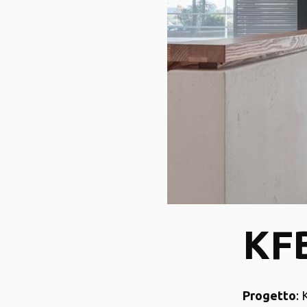
KFB
Progetto
: