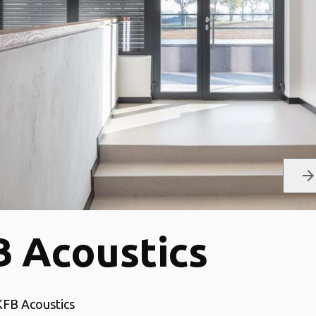
arrow_forwar
 Acoustics
 KFB Acoustics