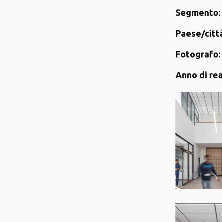
Segmento
:
Paese/citt
Fotografo
Anno di re