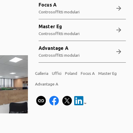
Focus A
arrow_forward
Controsoffitti modulari
Master Eg
arrow_forward
Controsoffitti modulari
Advantage A
arrow_forward
Controsoffitti modulari
Galleria
Uffici
Poland
Focus A
Master Eg
Advantage A