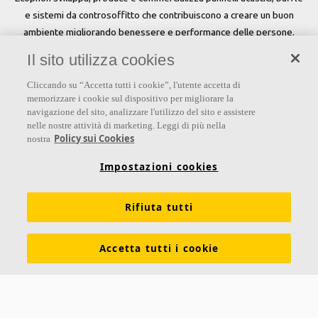
e sistemi da controsoffitto che contribuiscono a creare un buon
ambiente migliorando benessere e performance delle persone.
Il sito utilizza cookies
Seguici
Cliccando su “Accetta tutti i cookie”, l'utente accetta di
memorizzare i cookie sul dispositivo per migliorare la
navigazione del sito, analizzare l'utilizzo del sito e assistere
nelle nostre attività di marketing. Leggi di più nella
Links
Policy sui Cookies
nostra
Su Ecophon
Conoscenza Acustica
Soluzioni acustiche
Impostazioni cookies
Proprietà tecniche
Colori e superfici
Rifiuta tutti
Dichiarazioni di Performance
Informazioni legali
Scarica le nostre brochure
Segnalazioni Whistleblowing
Accetta tutti i cookie
Ventilazione diffusa
Contatti