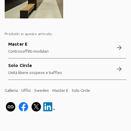
Prodotti in questo articolo:
Master E
arrow_forward
Controsoffitti modulari
Solo Circle
arrow_forward
Unità libere sospese e baffles
Galleria
Uffici
Sweden
Master E
Solo Circle