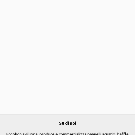
Su di noi
Ecophon sviluppa, produce e commercializza pannelli acustici, baffle