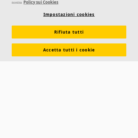
Policy sui Cookies
nostra
Su Ecophon
Conoscenza Acustica
Soluzioni acustiche
Impostazioni cookies
Proprietà tecniche
Colori e superfici
Rifiuta tutti
Dichiarazioni di Performance
Informazioni legali
Scarica le nostre brochure
Segnalazioni Whistleblowing
Accetta tutti i cookie
Ventilazione diffusa
Contatti
Ecophon
Saint-Gobain Italia S.p.A.
Via Giovanni Bensi 8
20152 Milano (MI)
Tel +39 02 61115205
Fax +39 02 61115208
Ecophon Worldwide Contacts