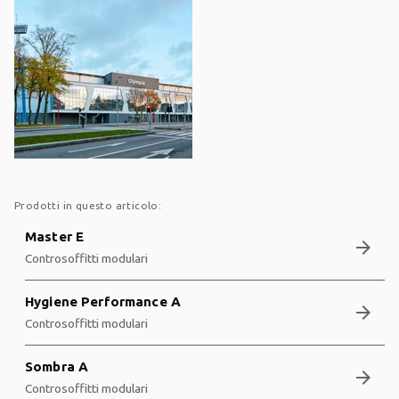
Prodotti in questo articolo:
Master E
arrow_forward
Controsoffitti modulari
Hygiene Performance A
arrow_forward
Controsoffitti modulari
Sombra A
arrow_forward
Controsoffitti modulari