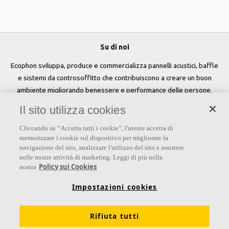
Su di noi
Ecophon sviluppa, produce e commercializza pannelli acustici, baffle
e sistemi da controsoffitto che contribuiscono a creare un buon
ambiente migliorando benessere e performance delle persone.
Il sito utilizza cookies
Seguici
Cliccando su “Accetta tutti i cookie”, l'utente accetta di
memorizzare i cookie sul dispositivo per migliorare la
navigazione del sito, analizzare l'utilizzo del sito e assistere
nelle nostre attività di marketing. Leggi di più nella
Links
Policy sui Cookies
nostra
Su Ecophon
Conoscenza Acustica
Soluzioni acustiche
Impostazioni cookies
Proprietà tecniche
Colori e superfici
Rifiuta tutti
Dichiarazioni di Performance
Informazioni legali