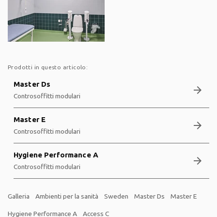
Prodotti in questo articolo:
Master Ds
arrow_forward
Controsoffitti modulari
Master E
arrow_forward
Controsoffitti modulari
Hygiene Performance A
arrow_forward
Controsoffitti modulari
Galleria
Ambienti per la sanità
Sweden
Master Ds
Master E
Hygiene Performance A
Access C