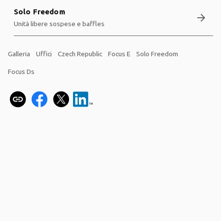
Solo Freedom
arrow_forward
Unità libere sospese e baffles
Galleria
Uffici
Czech Republic
Focus E
Solo Freedom
Focus Ds