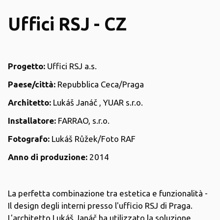
Uffici RSJ - CZ
Progetto:
Uffici RSJ a.s.
Paese/città:
Repubblica Ceca/Praga
Architetto:
Lukáš Janáč , YUAR s.r.o.
Installatore:
FARRAO, s.r.o.
Fotografo:
Lukáš Růžek/Foto RAF
Anno di produzione:
2014
La perfetta combinazione tra estetica e funzionalità -
Il design degli interni presso l'ufficio RSJ di Praga.
L'architetto Lukáš Janáč ha utilizzato la soluzione