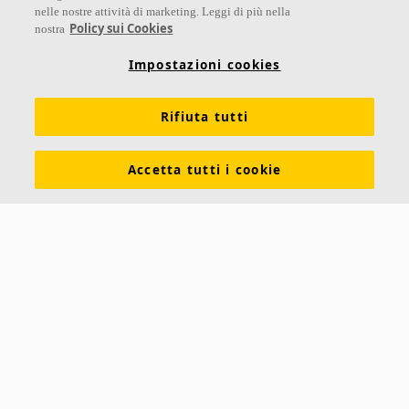
nelle nostre attività di marketing. Leggi di più nella
Links
Policy sui Cookies
nostra
Su Ecophon
Conoscenza Acustica
Soluzioni acustiche
Impostazioni cookies
Proprietà tecniche
Colori e superfici
Rifiuta tutti
Dichiarazioni di Performance
Informazioni legali
Scarica le nostre brochure
Segnalazioni Whistleblowing
Accetta tutti i cookie
Ventilazione diffusa
Contatti
Ecophon
Saint-Gobain Italia S.p.A.
Via Giovanni Bensi 8
20152 Milano (MI)
Tel +39 02 61115205
Fax +39 02 61115208