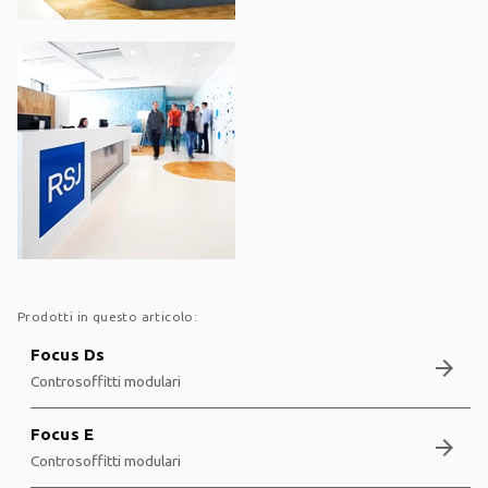
Prodotti in questo articolo:
Focus Ds
arrow_forward
Controsoffitti modulari
Focus E
arrow_forward
Controsoffitti modulari