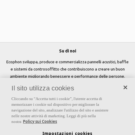
Su di noi
Ecophon sviluppa, produce e commercializza pannelli acustici, baffle
e sistemi da controsoffitto che contribuiscono a creare un buon
ambiente migliorando benessere e performance delle persone.
Il sito utilizza cookies
Seguici
Cliccando su “Accetta tutti i cookie”, l'utente accetta di
memorizzare i cookie sul dispositivo per migliorare la
navigazione del sito, analizzare l'utilizzo del sito e assistere
nelle nostre attività di marketing. Leggi di più nella
Links
Policy sui Cookies
nostra
Su Ecophon
Conoscenza Acustica
Soluzioni acustiche
Impostazioni cookies