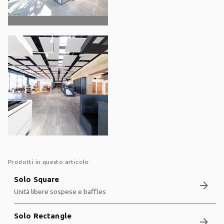
Prodotti in questo articolo:
Solo Square
arrow_forward
Unità libere sospese e baffles
Solo Rectangle
arrow_forward