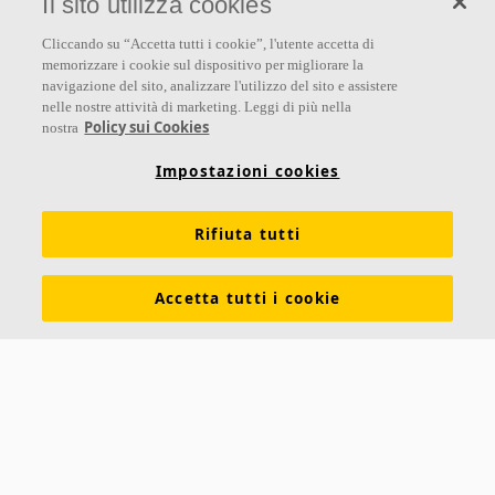
Il sito utilizza cookies
Seguici
Cliccando su “Accetta tutti i cookie”, l'utente accetta di
memorizzare i cookie sul dispositivo per migliorare la
navigazione del sito, analizzare l'utilizzo del sito e assistere
nelle nostre attività di marketing. Leggi di più nella
Links
Policy sui Cookies
nostra
Su Ecophon
Conoscenza Acustica
Soluzioni acustiche
Impostazioni cookies
Proprietà tecniche
Colori e superfici
Rifiuta tutti
Dichiarazioni di Performance
Informazioni legali
Scarica le nostre brochure
Segnalazioni Whistleblowing
Accetta tutti i cookie
Ventilazione diffusa
Contatti
Ecophon
Saint-Gobain Italia S.p.A.
Via Giovanni Bensi 8
20152 Milano (MI)