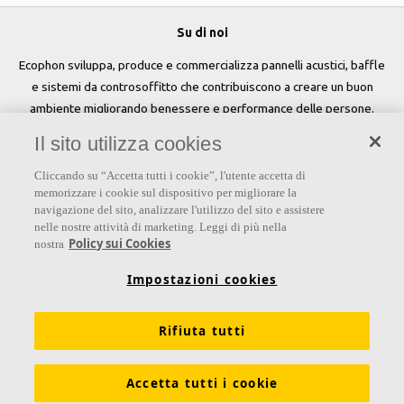
Su di noi
Ecophon sviluppa, produce e commercializza pannelli acustici, baffle
e sistemi da controsoffitto che contribuiscono a creare un buon
ambiente migliorando benessere e performance delle persone.
Il sito utilizza cookies
Seguici
Cliccando su “Accetta tutti i cookie”, l'utente accetta di
memorizzare i cookie sul dispositivo per migliorare la
navigazione del sito, analizzare l'utilizzo del sito e assistere
nelle nostre attività di marketing. Leggi di più nella
Links
Policy sui Cookies
nostra
Su Ecophon
Conoscenza Acustica
Soluzioni acustiche
Impostazioni cookies
Proprietà tecniche
Colori e superfici
Rifiuta tutti
Dichiarazioni di Performance
Informazioni legali
Scarica le nostre brochure
Segnalazioni Whistleblowing
Accetta tutti i cookie
Ventilazione diffusa