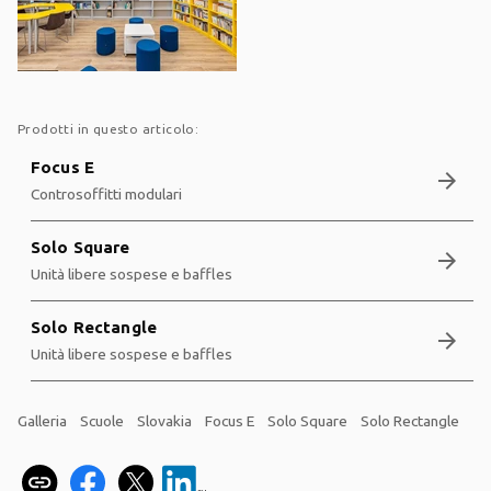
Prodotti in questo articolo:
Focus E
arrow_forward
Controsoffitti modulari
Solo Square
arrow_forward
Unità libere sospese e baffles
Solo Rectangle
arrow_forward
Unità libere sospese e baffles
Galleria
Scuole
Slovakia
Focus E
Solo Square
Solo Rectangle