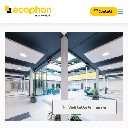
Contatti
arrow_forward
Vedi tutte le immagini