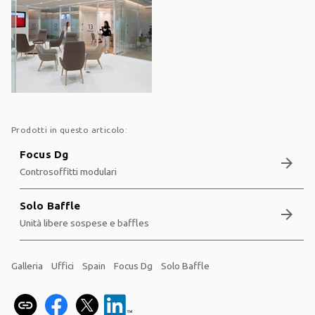
Prodotti in questo articolo:
Focus Dg
arrow_forward
Controsoffitti modulari
Solo Baffle
arrow_forward
Unità libere sospese e baffles
Galleria
Uffici
Spain
Focus Dg
Solo Baffle