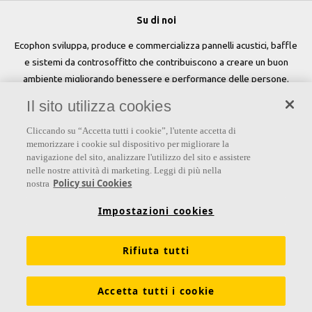
Su di noi
Ecophon sviluppa, produce e commercializza pannelli acustici, baffle
e sistemi da controsoffitto che contribuiscono a creare un buon
ambiente migliorando benessere e performance delle persone.
Il sito utilizza cookies
Seguici
Cliccando su “Accetta tutti i cookie”, l'utente accetta di
memorizzare i cookie sul dispositivo per migliorare la
navigazione del sito, analizzare l'utilizzo del sito e assistere
nelle nostre attività di marketing. Leggi di più nella
Links
Policy sui Cookies
nostra
Su Ecophon
Conoscenza Acustica
Soluzioni acustiche
Impostazioni cookies
Proprietà tecniche
Colori e superfici
Rifiuta tutti
Dichiarazioni di Performance
Informazioni legali
Scarica le nostre brochure
Segnalazioni Whistleblowing
Accetta tutti i cookie
Ventilazione diffusa