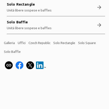
Solo Rectangle
arrow_forward
Unità libere sospese e baffles
Solo Baffle
arrow_forward
Unità libere sospese e baffles
Galleria
Uffici
Czech Republic
Solo Rectangle
Solo Square
Solo Baffle