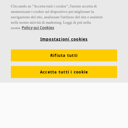
Cliccando su “Accetta tutti i cookie”, l'utente accetta di
memorizzare i cookie sul dispositivo per migliorare la
navigazione del sito, analizzare l'utilizzo del sito e assistere
nelle nostre attività di marketing. Leggi di più nella
Links
Policy sui Cookies
nostra
Su Ecophon
Conoscenza Acustica
Soluzioni acustiche
Impostazioni cookies
Proprietà tecniche
Colori e superfici
Rifiuta tutti
Dichiarazioni di Performance
Informazioni legali
Scarica le nostre brochure
Segnalazioni Whistleblowing
Accetta tutti i cookie
Ventilazione diffusa
Contatti
Ecophon
Saint-Gobain Italia S.p.A.
Via Giovanni Bensi 8
20152 Milano (MI)
Tel +39 02 61115205