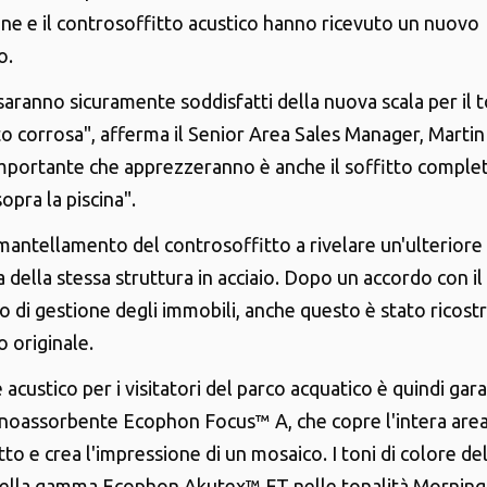
ione e il controsoffitto acustico hanno ricevuto un nuovo
o.
i saranno sicuramente soddisfatti della nuova scala per il
to corrosa", afferma il Senior Area Sales Manager, Martin
portante che apprezzeranno è anche il soffitto compl
sopra la piscina".
smantellamento del controsoffitto a rivelare un'ulteriore
 della stessa struttura in acciaio. Dopo un accordo con il
 di gestione degli immobili, anche questo è stato ricostru
 originale.
 acustico per i visitatori del parco acquatico è quindi gara
noassorbente Ecophon Focus™ A, che copre l'intera area
to e crea l'impressione di un mosaico. I toni di colore del
della gamma Ecophon Akutex™ FT nelle tonalità Morning 