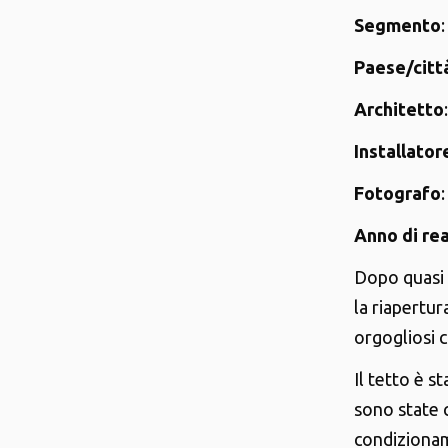
Segmento
Paese/citt
Architetto
Installator
Fotografo
Anno di re
Dopo quasi o
la riapertu
orgogliosi 
Il tetto è s
sono state c
condizionam