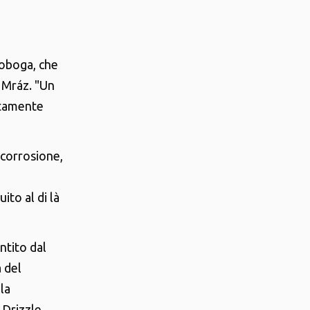
 toboga, che
 Mráz. "Un
etamente
 corrosione,
ito al di là
ntito dal
 del
la
Drizzle,