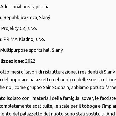
: Additional areas, piscina
à
: Repubblica Ceca, Slaný
: Projekty CZ, s.r.o.
e
: PRIMA Kladno, s.r.o.
: Multipurpose sports hall Slaný
alizzazione
: 2022
tto mesi di lavori di ristrutturazione, i residenti di Slan
ra del popolare palazzetto del nuoto e delle sue strutture
che noi, come gruppo Saint-Gobain, abbiamo potuto farne
tato isolato con i materiali della famiglia Isover, le facciat
ompletamente sostituite, le scale per il toboga e l'impia
ento del palazzetto del nuoto sono stati sostituiti. Anc