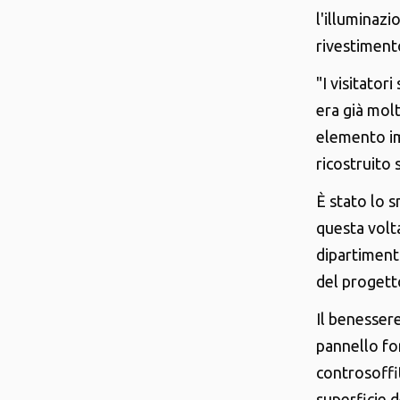
l'illuminaz
rivestiment
"I visitator
era già mol
elemento im
ricostruito 
È stato lo 
questa volta
dipartimento
del progetto
Il benessere
pannello fo
controsoffit
superficie 