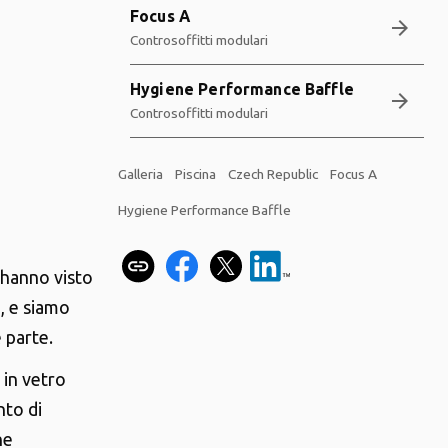
Focus A
arrow_forward
Controsoffitti modulari
Hygiene Performance Baffle
arrow_forward
Controsoffitti modulari
Galleria
Piscina
Czech Republic
Focus A
Hygiene Performance Baffle
ý hanno visto
, e siamo
 parte.
e in vetro
nto di
he