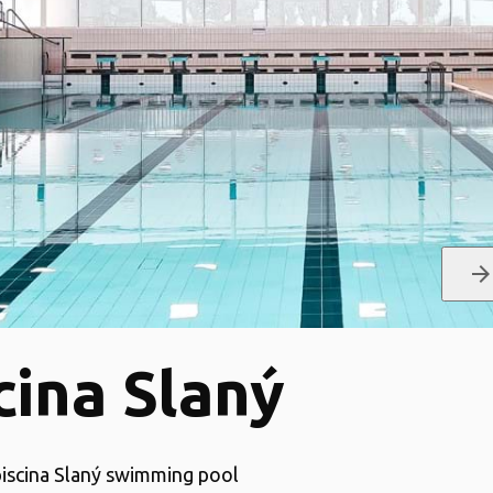
arrow_forwar
cina Slaný
 piscina Slaný swimming pool