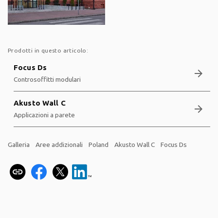
Prodotti in questo articolo:
Focus Ds
arrow_forward
Controsoffitti modulari
Akusto Wall C
arrow_forward
Applicazioni a parete
Galleria
Aree addizionali
Poland
Akusto Wall C
Focus Ds