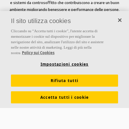
e sistemi da controsoffitto che contribuiscono a creare un buon
ambiente migliorando benessere e performance delle persone.
Il sito utilizza cookies
Seguici
Cliccando su “Accetta tutti i cookie”, l'utente accetta di
memorizzare i cookie sul dispositivo per migliorare la
navigazione del sito, analizzare l'utilizzo del sito e assistere
nelle nostre attività di marketing. Leggi di più nella
Links
Policy sui Cookies
nostra
Su Ecophon
Conoscenza Acustica
Soluzioni acustiche
Impostazioni cookies
Proprietà tecniche
Colori e superfici
Rifiuta tutti
Dichiarazioni di Performance
Informazioni legali
Scarica le nostre brochure
Segnalazioni Whistleblowing
Accetta tutti i cookie
Ventilazione diffusa
Contatti
Ecophon