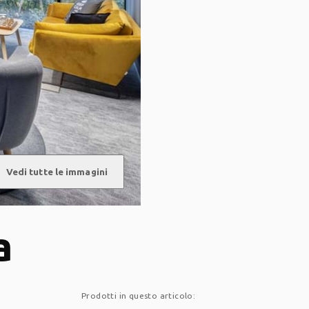
d
Vedi tutte le immagini
a
Prodotti in questo articolo: