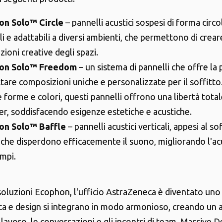
on Solo™ Circle
– pannelli acustici sospesi di forma circo
li e adattabili a diversi ambienti, che permettono di crear
zioni creative degli spazi.
on Solo™ Freedom
– un sistema di pannelli che offre la p
tare composizioni uniche e personalizzate per il soffitto
 forme e colori, questi pannelli offrono una libertà total
er, soddisfacendo esigenze estetiche e acustiche.
on Solo™ Baffle
– pannelli acustici verticali, appesi al so
, che disperdono efficacemente il suono, migliorando l'acu
ampi.
 soluzioni Ecophon, l'ufficio AstraZeneca è diventato uno
ca e design si integrano in modo armonioso, creando un
l lavoro, le conversazioni e gli incontri di team. Massive 