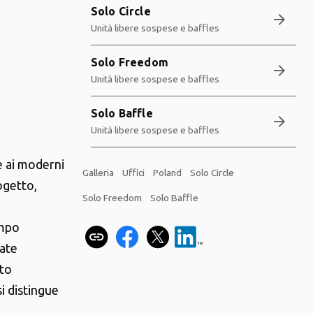
Solo Circle
arrow_forward
Unità libere sospese e baffles
Solo Freedom
arrow_forward
Unità libere sospese e baffles
Solo Baffle
arrow_forward
Unità libere sospese e baffles
e ai moderni
Galleria
Uffici
Poland
Solo Circle
ogetto,
Solo Freedom
Solo Baffle
empo
tate
tto
si distingue