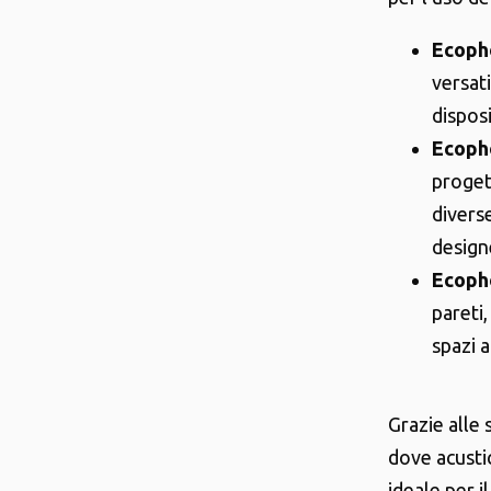
Ecoph
versati
disposi
Ecoph
proget
diverse
design
Ecoph
pareti
spazi 
Grazie alle
dove acusti
ideale per i