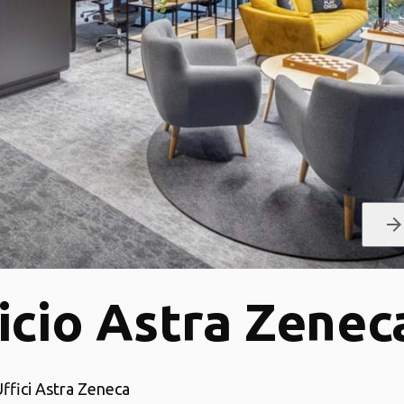
arrow_forwar
icio Astra Zenec
Uffici Astra Zeneca