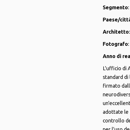
Segmento
:
Paese/citt
Architetto
Fotografo
Anno di re
L'ufficio d
standard di 
firmato dal
neurodivers
un'eccellent
adottate le
controllo de
per l'uso de