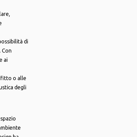
lare,
e
ossibilità di
. Con
e ai
ffitto o alle
stica degli
 spazio
 ambiente
Design ha