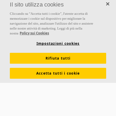
Il sito utilizza cookies
Seguici
Cliccando su “Accetta tutti i cookie”, l'utente accetta di
memorizzare i cookie sul dispositivo per migliorare la
navigazione del sito, analizzare l'utilizzo del sito e assistere
nelle nostre attività di marketing. Leggi di più nella
Links
Policy sui Cookies
nostra
Su Ecophon
Conoscenza Acustica
Soluzioni acustiche
Impostazioni cookies
Proprietà tecniche
Colori e superfici
Rifiuta tutti
Dichiarazioni di Performance
Informazioni legali
Scarica le nostre brochure
Segnalazioni Whistleblowing
Accetta tutti i cookie
Ventilazione diffusa
Contatti
Ecophon
Saint-Gobain Italia S.p.A.
Via Giovanni Bensi 8