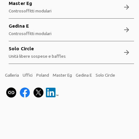
Master Eg
arrow_forward
Controsoffitti modulari
Gedina E
arrow_forward
Controsoffitti modulari
Solo Circle
arrow_forward
Unità libere sospese e baffles
Galleria
Uffici
Poland
Master Eg
Gedina E
Solo Circle