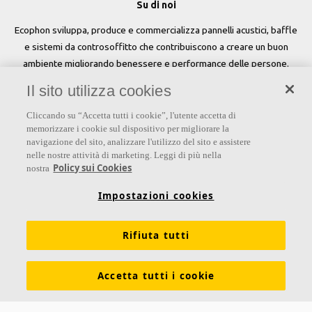
Su di noi
Ecophon sviluppa, produce e commercializza pannelli acustici, baffle
e sistemi da controsoffitto che contribuiscono a creare un buon
ambiente migliorando benessere e performance delle persone.
Il sito utilizza cookies
Seguici
Cliccando su “Accetta tutti i cookie”, l'utente accetta di
memorizzare i cookie sul dispositivo per migliorare la
navigazione del sito, analizzare l'utilizzo del sito e assistere
nelle nostre attività di marketing. Leggi di più nella
Links
Policy sui Cookies
nostra
Su Ecophon
Conoscenza Acustica
Soluzioni acustiche
Impostazioni cookies
Proprietà tecniche
Colori e superfici
Rifiuta tutti
Dichiarazioni di Performance
Informazioni legali
Scarica le nostre brochure
Segnalazioni Whistleblowing
Accetta tutti i cookie
Ventilazione diffusa