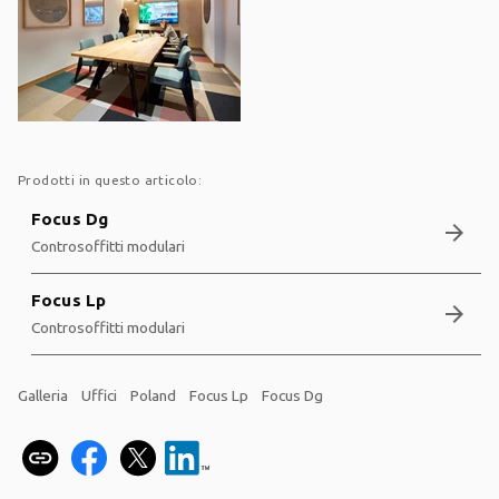
Prodotti in questo articolo:
Focus Dg
arrow_forward
Controsoffitti modulari
Focus Lp
arrow_forward
Controsoffitti modulari
Galleria
Uffici
Poland
Focus Lp
Focus Dg