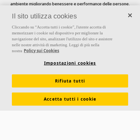
ambiente migliorando benessere e performance delle persone.
Il sito utilizza cookies
Seguici
Cliccando su “Accetta tutti i cookie”, l'utente accetta di
memorizzare i cookie sul dispositivo per migliorare la
navigazione del sito, analizzare l'utilizzo del sito e assistere
nelle nostre attività di marketing. Leggi di più nella
Links
Policy sui Cookies
nostra
Su Ecophon
Conoscenza Acustica
Soluzioni acustiche
Impostazioni cookies
Proprietà tecniche
Colori e superfici
Rifiuta tutti
Dichiarazioni di Performance
Informazioni legali
Scarica le nostre brochure
Segnalazioni Whistleblowing
Accetta tutti i cookie
Ventilazione diffusa
Contatti
Ecophon
Saint-Gobain Italia S.p.A.