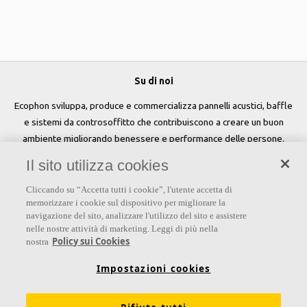
Su di noi
Ecophon sviluppa, produce e commercializza pannelli acustici, baffle
e sistemi da controsoffitto che contribuiscono a creare un buon
ambiente migliorando benessere e performance delle persone.
Il sito utilizza cookies
Seguici
Cliccando su “Accetta tutti i cookie”, l'utente accetta di
memorizzare i cookie sul dispositivo per migliorare la
navigazione del sito, analizzare l'utilizzo del sito e assistere
nelle nostre attività di marketing. Leggi di più nella
Links
Policy sui Cookies
nostra
Su Ecophon
Conoscenza Acustica
Soluzioni acustiche
Impostazioni cookies
Proprietà tecniche
Colori e superfici