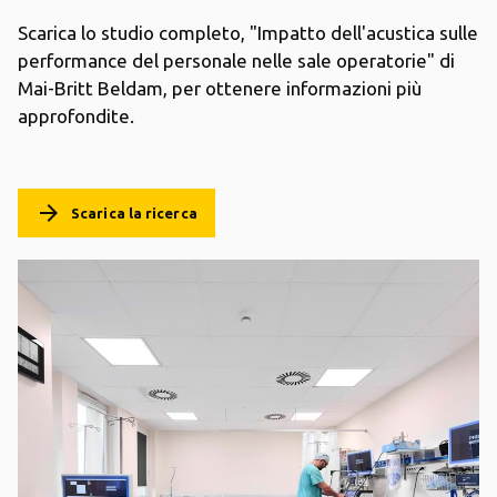
Scarica lo studio completo, "Impatto dell'acustica sulle
performance del personale nelle sale operatorie" di
Mai-Britt Beldam, per ottenere informazioni più
approfondite.
arrow_forward
Scarica la ricerca