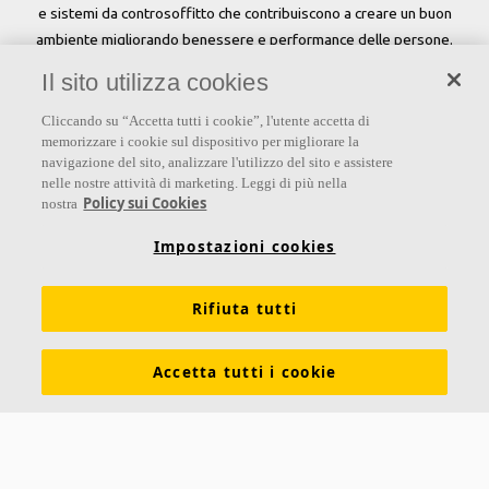
e sistemi da controsoffitto che contribuiscono a creare un buon
ambiente migliorando benessere e performance delle persone.
Il sito utilizza cookies
Seguici
Cliccando su “Accetta tutti i cookie”, l'utente accetta di
memorizzare i cookie sul dispositivo per migliorare la
navigazione del sito, analizzare l'utilizzo del sito e assistere
nelle nostre attività di marketing. Leggi di più nella
Links
Policy sui Cookies
nostra
Su Ecophon
Conoscenza Acustica
Soluzioni acustiche
Impostazioni cookies
Proprietà tecniche
Colori e superfici
Rifiuta tutti
Dichiarazioni di Performance
Informazioni legali
Scarica le nostre brochure
Segnalazioni Whistleblowing
Accetta tutti i cookie
Ventilazione diffusa
Contatti
Ecophon