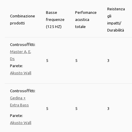
Reistenza
Basse
Perfomance
Combinazione
gli
frequenze
acustica
prodotti
impatti/
(125 HZ)
totale
Durabilità
Controsoffitti:
Master A
,
E
,
Ds
5
5
3
Parete:
Akusto
Wall
Controsoffitti:
Gedina
+
Extra Bass
5
5
3
Parete:
Akusto
Wall