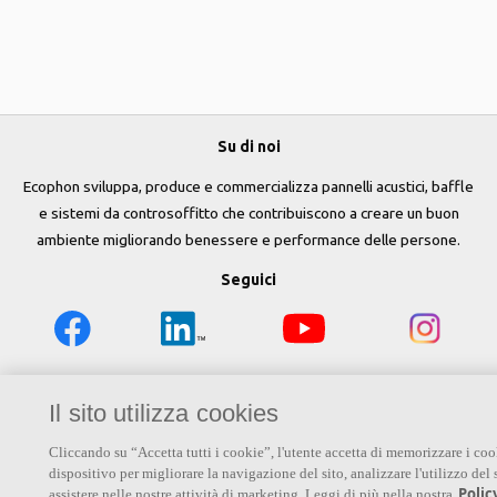
Su di noi
Ecophon sviluppa, produce e commercializza pannelli acustici, baffle
e sistemi da controsoffitto che contribuiscono a creare un buon
ambiente migliorando benessere e performance delle persone.
Seguici
Links
Il sito utilizza cookies
Su Ecophon
Conoscenza Acustica
Soluzioni acustiche
Cliccando su “Accetta tutti i cookie”, l'utente accetta di memorizzare i coo
dispositivo per migliorare la navigazione del sito, analizzare l'utilizzo del 
Proprietà tecniche
Colori e superfici
Polic
assistere nelle nostre attività di marketing. Leggi di più nella nostra