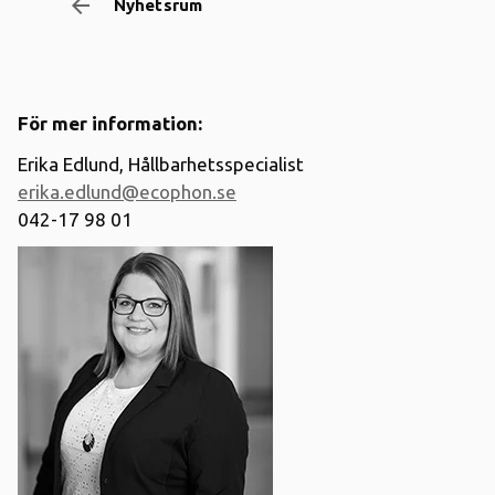
arrow_backward
Nyhetsrum
För mer information:
Erika Edlund, Hållbarhetsspecialist
erika.edlund@ecophon.se
042-17 98 01