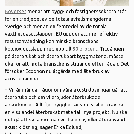
Boverket
menar att bygg- och fastighetssektorn står
för en tredjedel av de totala avfallsmängderna i
Sverige och mer än en femtedel av de totala
växthusgasutsläppen. EU uppger att mer effektiv
resursanvändning kan minska branschens
koldioxidutsläpp med upp till
80 procent
. Tillgången
på återbrukat och återbrukbart byggmaterial måste
öka för att möta branschens stigande efterfrågan. Det
försöker Ecophon nu åtgärda med återbruk av
akustikpaneler.
– Vi får många frågor om våra akustiklösningar går att
återbruka och om vi erbjuder återbrukade
absorbenter. Allt fler byggherrar som ställer krav på
en viss andel återbrukat material i nya projekt. Nu ska
det gå att välja om man vill ha en ny eller återanvänd
akustiklösning, säger Erika Edlund,