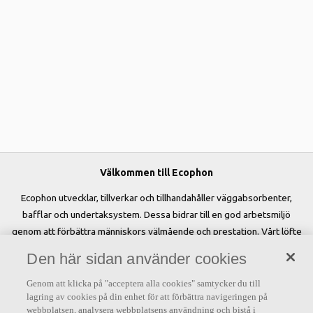
Välkommen till Ecophon
Ecophon utvecklar, tillverkar och tillhandahåller väggabsorbenter,
bafflar och undertaksystem. Dessa bidrar till en god arbetsmiljö
genom att förbättra människors välmående och prestation. Vårt löfte
»A sound effect on people« är kärnan i allt vi gör.
Den här sidan använder cookies
Genom att klicka på "acceptera alla cookies" samtycker du till
lagring av cookies på din enhet för att förbättra navigeringen på
webbplatsen, analysera webbplatsens användning och bistå i