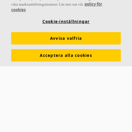
Letar du efter?
policy för
våra marknadsföringsinsatser. Läs mer om vår
cookies
Akustiklösningar
SoundCircularity
Akustikkunskap
Cookie-inställningar
Kulörer och ytskikt
Funktionskrav
Mängdkalkylator
Färginspirationsverktyg
Prestandadeklarationer (DoP)
Avvisa valfria
Prislistor
Broschyrer
The Lab
Virtual Reality
Acceptera alla cookies
Nyhetsrum
Kontakt
Saint-Gobain Ecophon
Box 500
265 03 Hyllinge
Telefon:
042-17 99 00
E-post:
ecophon.sverige@ecophon.se