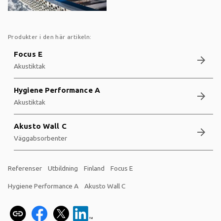
Produkter i den här artikeln:
Focus E
arrow_forward
Akustiktak
Hygiene Performance A
arrow_forward
Akustiktak
Akusto Wall C
arrow_forward
Väggabsorbenter
Referenser
Utbildning
Finland
Focus E
Hygiene Performance A
Akusto Wall C