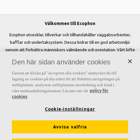
Välkommen till Ecophon
Ecophon utvecklar, tillverkar och tillhandahåller väggabsorbenter,
bafflar och undertaksystem. Dessa bidrar till en god arbetsmiljö
genom att förbättra människors välmående och prestation. Vårt löfte
»A sound effect on people« är kärnan i allt vi gör.
Den här sidan använder cookies
Genom att klicka på "acceptera alla cookies" samtycker du till
lagring av cookies på din enhet för att förbättra navigeringen på
webbplatsen, analysera webbplatsens användning och bistå i
Letar du efter?
policy för
våra marknadsföringsinsatser. Läs mer om vår
cookies
Akustiklösningar
SoundCircularity
Akustikkunskap
Cookie-inställningar
Kulörer och ytskikt
Funktionskrav
Mängdkalkylator
Färginspirationsverktyg
Prestandadeklarationer (DoP)
Avvisa valfria
Prislistor
Broschyrer
The Lab
Virtual Reality