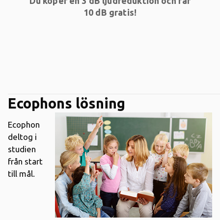
Du köper en 3 dB ljudreduktion och får
10 dB gratis!
Ecophons lösning
Ecophon
deltog i
studien
från start
till mål.