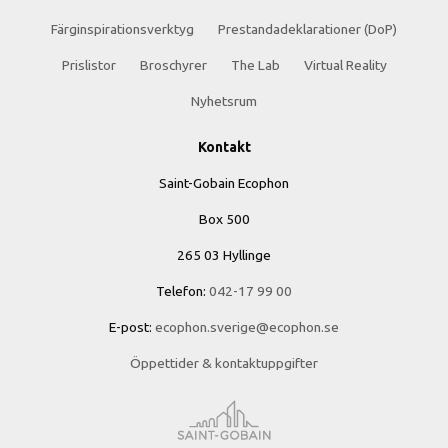
Färginspirationsverktyg
Prestandadeklarationer (DoP)
Prislistor
Broschyrer
The Lab
Virtual Reality
Nyhetsrum
Kontakt
Saint-Gobain Ecophon
Box 500
265 03 Hyllinge
Telefon:
042-17 99 00
E-post:
ecophon.sverige@ecophon.se
Öppettider & kontaktuppgifter