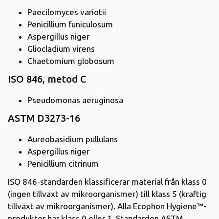
Paecilomyces variotii
Penicillium funiculosum
Aspergillus niger
Gliocladium virens
Chaetomium globosum
ISO 846, metod C
Pseudomonas aeruginosa
ASTM D3273-16
Aureobasidium pullulans
Aspergillus niger
Penicillium citrinum
ISO 846-standarden klassificerar material från klass 0
(ingen tillväxt av mikroorganismer) till klass 5 (kraftig
tillväxt av mikroorganismer). Alla Ecophon Hygiene™-
produkter har klass 0 eller 1. Standarden ASTM