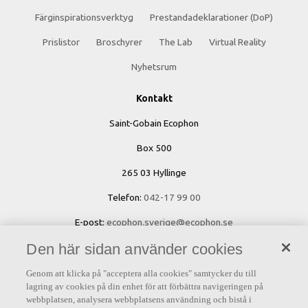
Färginspirationsverktyg
Prestandadeklarationer (DoP)
Prislistor
Broschyrer
The Lab
Virtual Reality
Nyhetsrum
Kontakt
Saint-Gobain Ecophon
Box 500
265 03 Hyllinge
Telefon:
042-17 99 00
E-post:
ecophon.sverige@ecophon.se
Den här sidan använder cookies
Öppettider & kontaktuppgifter
Genom att klicka på "acceptera alla cookies" samtycker du till
lagring av cookies på din enhet för att förbättra navigeringen på
webbplatsen, analysera webbplatsens användning och bistå i