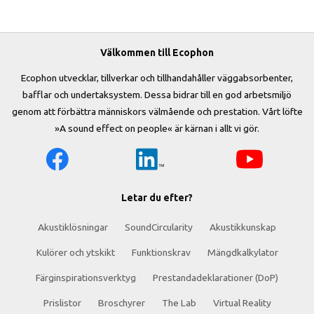
Välkommen till Ecophon
Ecophon utvecklar, tillverkar och tillhandahåller väggabsorbenter,
bafflar och undertaksystem. Dessa bidrar till en god arbetsmiljö
genom att förbättra människors välmående och prestation. Vårt löfte
»A sound effect on people« är kärnan i allt vi gör.
Letar du efter?
Akustiklösningar
SoundCircularity
Akustikkunskap
Kulörer och ytskikt
Funktionskrav
Mängdkalkylator
Färginspirationsverktyg
Prestandadeklarationer (DoP)
Prislistor
Broschyrer
The Lab
Virtual Reality