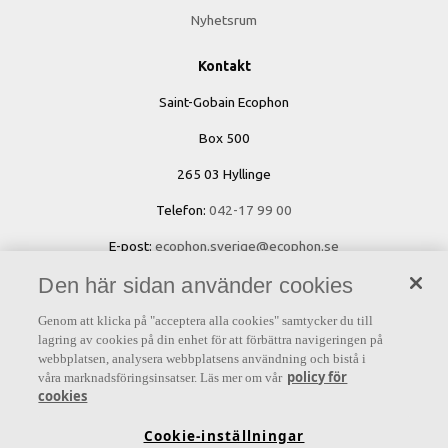
Nyhetsrum
Kontakt
Saint-Gobain Ecophon
Box 500
265 03 Hyllinge
Telefon:
042-17 99 00
E-post:
ecophon.sverige@ecophon.se
Den här sidan använder cookies
Öppettider & kontaktuppgifter
Genom att klicka på "acceptera alla cookies" samtycker du till
lagring av cookies på din enhet för att förbättra navigeringen på
webbplatsen, analysera webbplatsens användning och bistå i
policy för
våra marknadsföringsinsatser. Läs mer om vår
cookies
Andra intressanta länkar
Cookie-inställningar
Rekommenderade belysningsarmaturer för Focus Dg