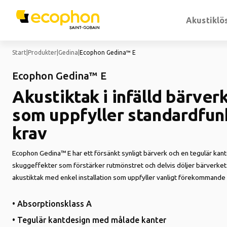
Akustiklö
Start
|
Produkter
|
Gedina
|
Ecophon Gedina™ E
Ecophon Gedina™ E
Akustiktak i infälld bärver
som uppfyller standardfun
krav
Ecophon Gedina™ E har ett försänkt synligt bärverk och en tegulär kant
skuggeffekter som förstärker rutmönstret och delvis döljer bärverket.
akustiktak med enkel installation som uppfyller vanligt förekommande 
• Absorptionsklass A
• Tegulär kantdesign med målade kanter