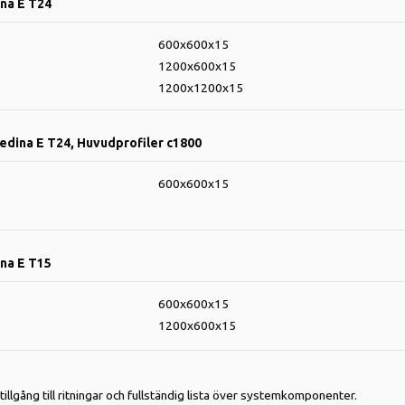
ina E T24
600x600x15
1200x600x15
1200x1200x15
Gedina E T24, Huvudprofiler c1800
600x600x15
ina E T15
600x600x15
1200x600x15
 tillgång till ritningar och fullständig lista över systemkomponenter.