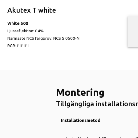
Akutex T white
White 500
Ljusreflektion:
84%
Närmaste NCS färgprov:
NCS S 0500-N
RGB:
f1f1f1
Montering
Tillgängliga installation
Installationsmetod