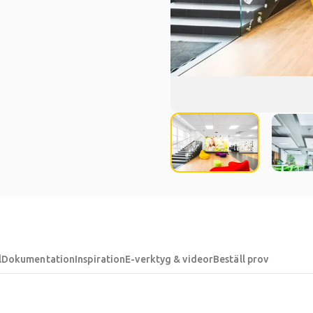
l
Dokumentation
Inspiration
E-verktyg & videor
Beställ prov