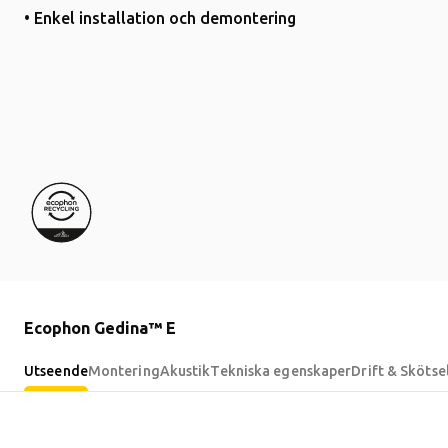
• Enkel installation och demontering
Ecophon Gedina™ E
Utseende
Montering
Akustik
Tekniska egenskaper
Drift & Skötse