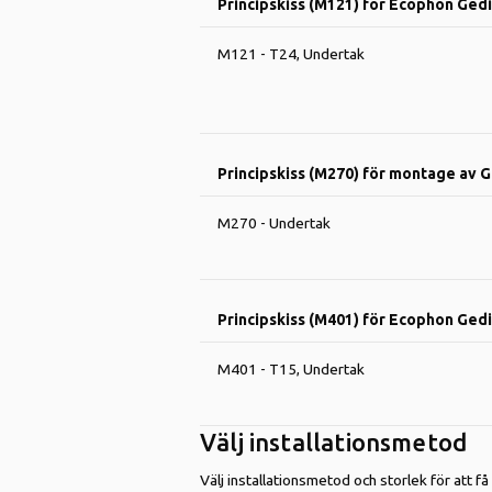
Principskiss (M121) för Ecophon Ged
M121 - T24, Undertak
Principskiss (M270) för montage av 
M270 - Undertak
Principskiss (M401) för Ecophon Ged
M401 - T15, Undertak
Välj installationsmetod
Välj installationsmetod och storlek för att få