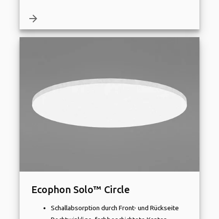
arrow_forward
Ecophon Solo™ Circle
Schallabsorption durch Front- und Rückseite