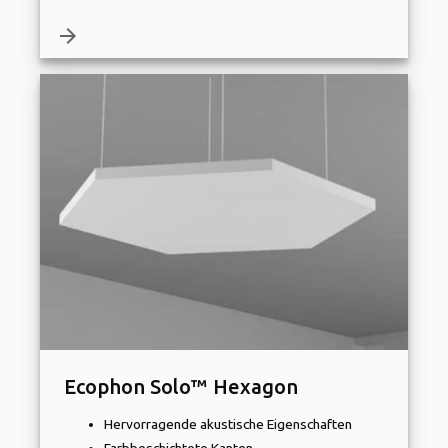
arrow_forward
Ecophon Solo™ Hexagon
Hervorragende akustische Eigenschaften
Farbbeschichtete Kanten