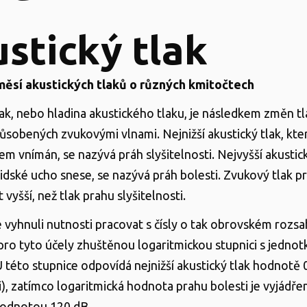
stický tlak
měsí akustických tlaků o různých kmitočtech
lak, nebo hladina akustického tlaku, je následkem změn t
ůsobených zvukovými vlnami. Nejnižší akustický tlak, kter
m vnímán, se nazývá práh slyšitelnosti. Nejvyšší akustick
lidské ucho snese, se nazývá práh bolesti. Zvukový tlak p
t vyšší, než tlak prahu slyšitelnosti.
vyhnuli nutnosti pracovat s čísly o tak obrovském rozsa
ro tyto účely zhuštěnou logaritmickou stupnici s jedno
U této stupnice odpovídá nejnižší akustický tlak hodnotě 
i), zatímco logaritmická hodnota prahu bolesti je vyjádře
hodnotou 120 dB.