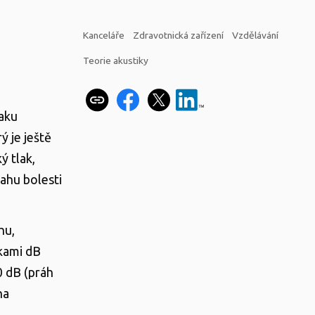
Kanceláře
Zdravotnická zařízení
Vzdělávání
Teorie akustiky
laku
ý je ještě
ý tlak,
rahu bolesti
hu,
tkami dB
0 dB (práh
na