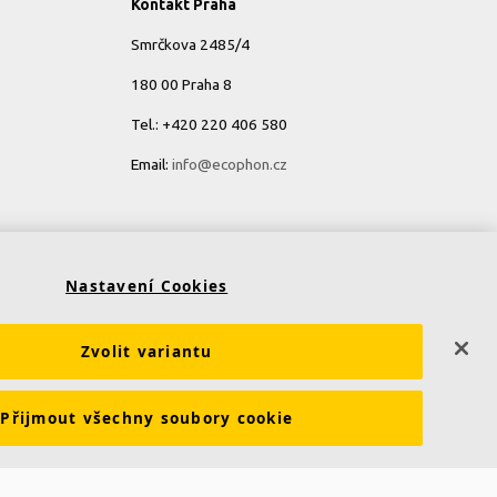
Kontakt Praha
Smrčkova 2485/4
180 00 Praha 8
Tel.: +420 220 406 580
Email:
info@ecophon.cz
Kontakt Bratislava
Stará Vajnorská 139
Nastavení Cookies
831 04 Bratislava
Zvolit variantu
Tel.: +421 904 955 426
Email:
info@ecophon.sk
Přijmout všechny soubory cookie