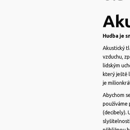
Aku
Hudba je s
Akustický t
vzduchu, zp
lidským uche
který ještě 
je milionkrá
Abychom se 
používáme p
(decibely). 
slyšitelnost
přibližnou 