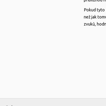
Pokud tyto 
než jak tom
zvuků, hodn