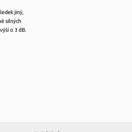
edek jiný,
ně silných
výší o 3 dB.