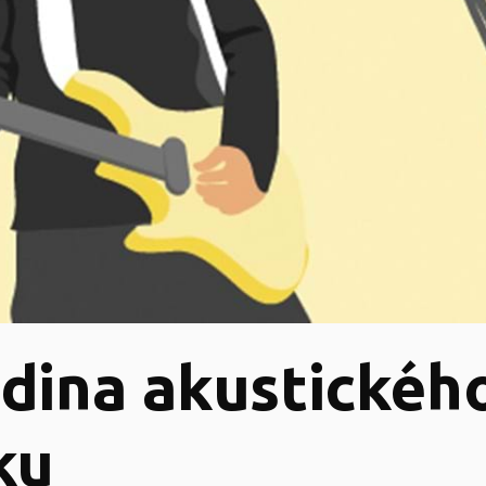
dina akustickéh
ku