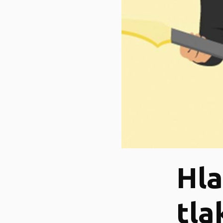
Hla
tla