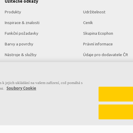
Užitečné odkazy
Produkty
Udržitelnost
Inspirace & znalosti
Ceník
Funkční požadavky
Skupina Ecophon
Barvy a povrchy
Právní informace
Nástroje & služby
Údaje pro dodavatele ČR
Prohlášení o vlastnostech
Údaje pro dodavatele SR
Brožury ke stažení
Aktuality
 k jejich ukládání na vašem zařízení, což pomáhá s
Soubory Cookie
ami.