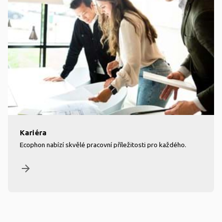
Kariéra
Ecophon nabízí skvělé pracovní příležitosti pro každého.
arrow_forward