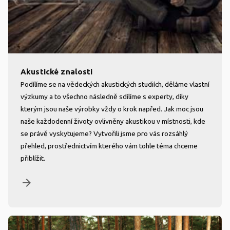
Akustické znalosti
Podílíme se na vědeckých akustických studiích, děláme vlastní
výzkumy a to všechno následně sdílíme s experty, díky
kterým jsou naše výrobky vždy o krok napřed. Jak moc jsou
naše každodenní životy ovlivněny akustikou v místnosti, kde
se právě vyskytujeme? Vytvořili jsme pro vás rozsáhlý
přehled, prostřednictvím kterého vám tohle téma chceme
přiblížit.
arrow_forward