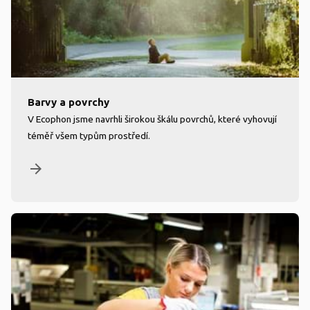
Barvy a povrchy
V Ecophon jsme navrhli širokou škálu povrchů, které vyhovují
téměř všem typům prostředí.
arrow_forward