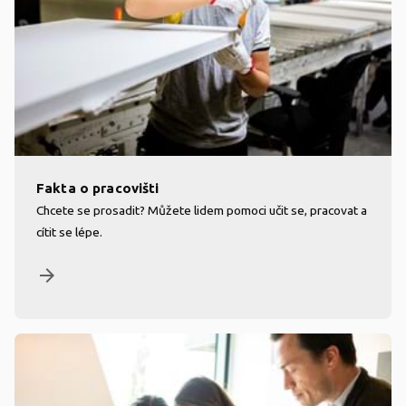
Fakta o pracovišti
Chcete se prosadit? Můžete lidem pomoci učit se, pracovat a
cítit se lépe.
arrow_forward