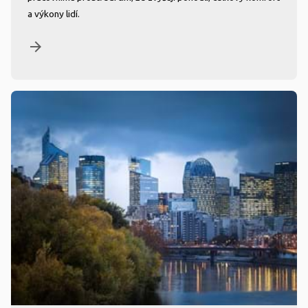
a výkony lidí.
arrow_forward