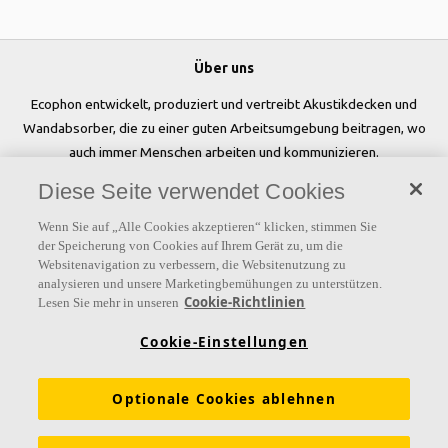
Über uns
Ecophon entwickelt, produziert und vertreibt Akustikdecken und
Wandabsorber, die zu einer guten Arbeitsumgebung beitragen, wo
auch immer Menschen arbeiten und kommunizieren.
Diese Seite verwendet Cookies
Folgen Sie uns
Wenn Sie auf „Alle Cookies akzeptieren“ klicken, stimmen Sie
der Speicherung von Cookies auf Ihrem Gerät zu, um die
Websitenavigation zu verbessern, die Websitenutzung zu
analysieren und unsere Marketingbemühungen zu unterstützen.
Links
Cookie-Richtlinien
Lesen Sie mehr in unseren
Referenzen
Akustiklösungen
Akustikwissen
Cookie-Einstellungen
Nachhaltigkeit
Über Ecophon
Karriere
Optionale Cookies ablehnen
Ecophon Preisliste
Download Broschüren
Ausschreibungstexte
Tools & Services