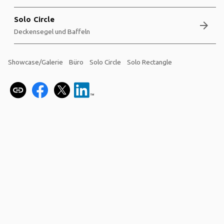
Solo Circle
arrow_forward
Deckensegel und Baffeln
Showcase/Galerie
Büro
Solo Circle
Solo Rectangle