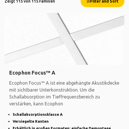
Zeigt 115 von 115 Familien
Filter and Sort
Ecophon Focus™ A
Ecophon Focus™ A ist eine abgehängte Akustikdecke
mit sichtbarer Unterkonstruktion. Um die
Schallabsorption im Tieffrequenzbereich zu
verstärken, kann Ecophon
Schallabsorptionsklasse A
Versiegelte Kanten
Erhältlich in großen Formaten; einfache Demontage