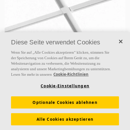
Diese Seite verwendet Cookies
Ecophon Master™ E
Wenn Sie auf „Alle Cookies akzeptieren“ klicken, stimmen Sie
Ecophon Master ™ E ist eine abgehängte
der Speicherung von Cookies auf Ihrem Gerät zu, um die
Akustikdecke, die speziell für Großraumbüros und
Websitenavigation zu verbessern, die Websitenutzung zu
alle anderen Bereiche konzipiert wurde, in denen die
analysieren und unsere Marketingbemühungen zu unterstützen.
Cookie-Richtlinien
Lesen Sie mehr in unseren
Anforderungen
Cookie-Einstellungen
Schallabsorptionsklasse A
Farbbeschichtete Kanten
Vertiefte Unterkonstruktion mit Schatteneffekt
Optionale Cookies ablehnen
Alle Cookies akzeptieren