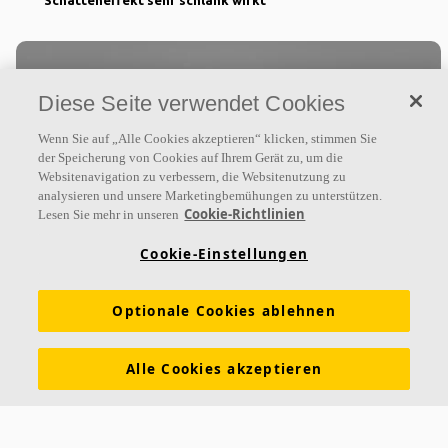
Schatteneffekt sehr schlank wirkt
Diese Seite verwendet Cookies
Wenn Sie auf „Alle Cookies akzeptieren“ klicken, stimmen Sie
der Speicherung von Cookies auf Ihrem Gerät zu, um die
Websitenavigation zu verbessern, die Websitenutzung zu
analysieren und unsere Marketingbemühungen zu unterstützen.
Cookie-Richtlinien
Lesen Sie mehr in unseren
Ecophon Akusto™ Wall C Akutex HS
Cookie-Einstellungen
Ecophon Akusto™ Wall C Akutex HS im System
zusammen mit dem Connect Thinline Profil ist für den
Optionale Cookies ablehnen
Einsatz in Schwimmbadbereichen geeignet und
beständig gegenüber
Alle Cookies akzeptieren
Schallabsorptionsklasse A
Farbbeschichtete Kanten
Wasserabweisendes System