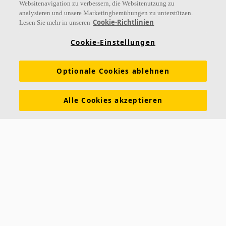
Websitenavigation zu verbessern, die Websitenutzung zu
analysieren und unsere Marketingbemühungen zu unterstützen.
Links
Cookie-Richtlinien
Lesen Sie mehr in unseren
Referenzen
Akustiklösungen
Akustikwissen
Cookie-Einstellungen
Nachhaltigkeit
Über Ecophon
Karriere
Optionale Cookies ablehnen
Ecophon Preisliste
Download Broschüren
Ausschreibungstexte
Tools & Services
Alle Cookies akzeptieren
Newsletter abonnieren
Leistungserklärungen
Farben & Oberflächen
Funktionale Anforderungen
Allgemeine Geschäftsbedingungen
Datenschutzerklärung
Impressum
Kontakt
Kontakt
Ecophon Deutschland
Taschenmacherstraße 8