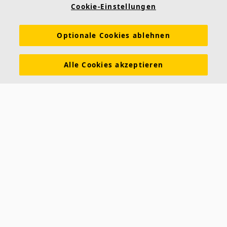
Referenzen
Akustiklösungen
Akustikwissen
Cookie-Einstellungen
Nachhaltigkeit
Über Ecophon
Karriere
Optionale Cookies ablehnen
Ecophon Preisliste
Download Broschüren
Ausschreibungstexte
Tools & Services
Alle Cookies akzeptieren
Newsletter abonnieren
Leistungserklärungen
Farben & Oberflächen
Funktionale Anforderungen
Allgemeine Geschäftsbedingungen
Datenschutzerklärung
Impressum
Kontakt
Kontakt
Ecophon Deutschland
Taschenmacherstraße 8
23556 Lübeck
Deutschland
Telefon: +49 451 89952-01