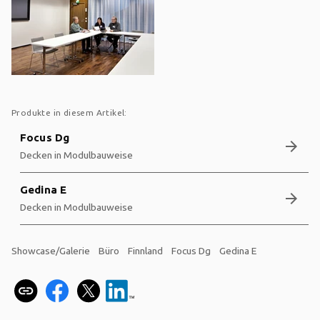
Produkte in diesem Artikel:
Focus Dg
arrow_forward
Decken in Modulbauweise
Gedina E
arrow_forward
Decken in Modulbauweise
Showcase/Galerie
Büro
Finnland
Focus Dg
Gedina E