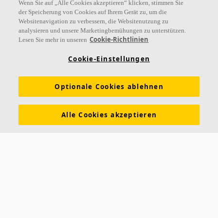
Wenn Sie auf „Alle Cookies akzeptieren“ klicken, stimmen Sie
der Speicherung von Cookies auf Ihrem Gerät zu, um die
Websitenavigation zu verbessern, die Websitenutzung zu
analysieren und unsere Marketingbemühungen zu unterstützen.
Links
Cookie-Richtlinien
Lesen Sie mehr in unseren
Referenzen
Akustiklösungen
Akustikwissen
Cookie-Einstellungen
Nachhaltigkeit
Über Ecophon
Karriere
Optionale Cookies ablehnen
Ecophon Preisliste
Download Broschüren
Ausschreibungstexte
Tools & Services
Alle Cookies akzeptieren
Newsletter abonnieren
Leistungserklärungen
Farben & Oberflächen
Funktionale Anforderungen
Allgemeine Geschäftsbedingungen
Datenschutzerklärung
Impressum
Kontakt
Kontakt
Ecophon Deutschland