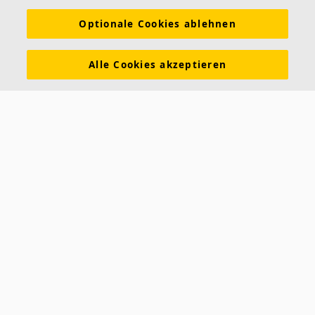
Nachhaltigkeit
Über Ecophon
Karriere
Optionale Cookies ablehnen
Ecophon Preisliste
Download Broschüren
Ausschreibungstexte
Tools & Services
Alle Cookies akzeptieren
Newsletter abonnieren
Leistungserklärungen
Farben & Oberflächen
Funktionale Anforderungen
Allgemeine Geschäftsbedingungen
Datenschutzerklärung
Impressum
Kontakt
Kontakt
Ecophon Deutschland
Taschenmacherstraße 8
23556 Lübeck
Deutschland
Telefon: +49 451 89952-01
Fax: +49 451 89952-11