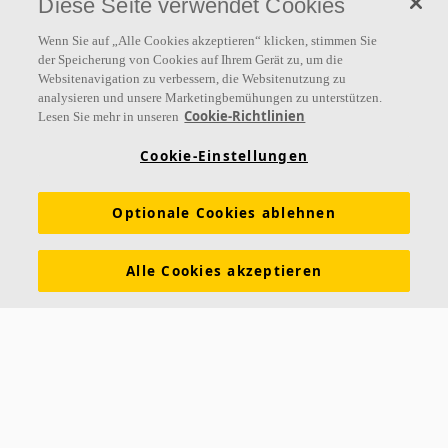
Diese Seite verwendet Cookies
Folgen Sie uns
Wenn Sie auf „Alle Cookies akzeptieren“ klicken, stimmen Sie
der Speicherung von Cookies auf Ihrem Gerät zu, um die
Websitenavigation zu verbessern, die Websitenutzung zu
analysieren und unsere Marketingbemühungen zu unterstützen.
Links
Cookie-Richtlinien
Lesen Sie mehr in unseren
Referenzen
Akustiklösungen
Akustikwissen
Cookie-Einstellungen
Nachhaltigkeit
Über Ecophon
Karriere
Optionale Cookies ablehnen
Ecophon Preisliste
Download Broschüren
Ausschreibungstexte
Tools & Services
Alle Cookies akzeptieren
Newsletter abonnieren
Leistungserklärungen
Farben & Oberflächen
Funktionale Anforderungen
Allgemeine Geschäftsbedingungen
Datenschutzerklärung
Impressum
Kontakt
Kontakt