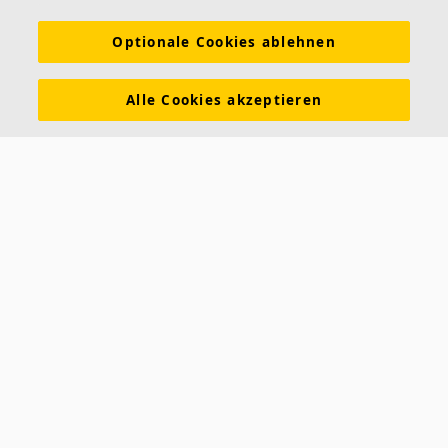
Nachhaltigkeit
Über Ecophon
Karriere
Optionale Cookies ablehnen
Ecophon Preisliste
Download Broschüren
Ausschreibungstexte
Tools & Services
Alle Cookies akzeptieren
Newsletter abonnieren
Leistungserklärungen
Farben & Oberflächen
Funktionale Anforderungen
Allgemeine Geschäftsbedingungen
Datenschutzerklärung
Impressum
Kontakt
Kontakt
Ecophon Deutschland
Taschenmacherstraße 8
23556 Lübeck
Deutschland
Telefon: +49 451 89952-01
Fax: +49 451 89952-11