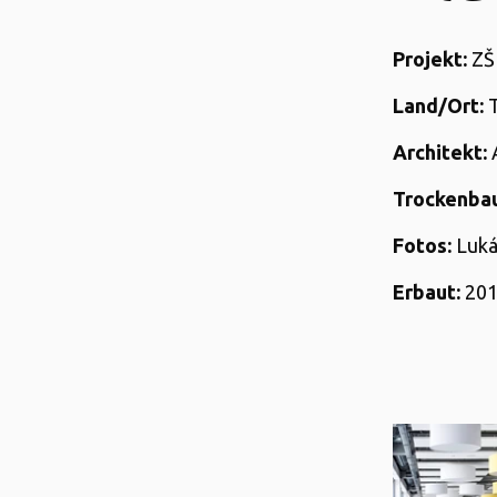
Projekt:
ZŠ 
Land/Ort:
T
Architekt:
A
Trockenbau
Fotos:
Luká
Erbaut:
20