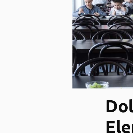
Dol
Ele