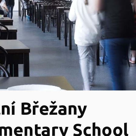
ní Břežany
mentary School