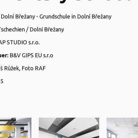
Dolní Břežany - Grundschule in
Dolní Břežany
schechien /
Dolní Břežany
P STUDIO s.r.o.
er:
B&V GIPS EU s.r.o
š Růžek, Foto RAF
15