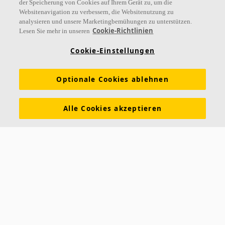
der Speicherung von Cookies auf Ihrem Gerät zu, um die
Websitenavigation zu verbessern, die Websitenutzung zu
analysieren und unsere Marketingbemühungen zu unterstützen.
Links
Cookie-Richtlinien
Lesen Sie mehr in unseren
Referenzen
Akustiklösungen
Akustikwissen
Cookie-Einstellungen
Nachhaltigkeit
Über Ecophon
Karriere
Optionale Cookies ablehnen
Ecophon Preisliste
Download Broschüren
Ausschreibungstexte
Tools & Services
Alle Cookies akzeptieren
Newsletter abonnieren
Leistungserklärungen
Farben & Oberflächen
Funktionale Anforderungen
Allgemeine Geschäftsbedingungen
Datenschutzerklärung
Impressum
Kontakt
Kontakt
Ecophon Deutschland
Taschenmacherstraße 8