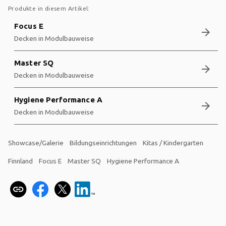
Produkte in diesem Artikel:
Focus E
arrow_forward
Decken in Modulbauweise
Master SQ
arrow_forward
Decken in Modulbauweise
Hygiene Performance A
arrow_forward
Decken in Modulbauweise
Showcase/Galerie
Bildungseinrichtungen
Kitas / Kindergarten
Finnland
Focus E
Master SQ
Hygiene Performance A