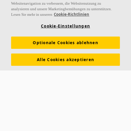
Websitenavigation zu verbessern, die Websitenutzung zu
analysieren und unsere Marketingbemühungen zu unterstützen.
Links
Cookie-Richtlinien
Lesen Sie mehr in unseren
Referenzen
Akustiklösungen
Akustikwissen
Cookie-Einstellungen
Nachhaltigkeit
Über Ecophon
Karriere
Optionale Cookies ablehnen
Ecophon Preisliste
Download Broschüren
Ausschreibungstexte
Tools & Services
Alle Cookies akzeptieren
Newsletter abonnieren
Leistungserklärungen
Farben & Oberflächen
Funktionale Anforderungen
Allgemeine Geschäftsbedingungen
Datenschutzerklärung
Impressum
Kontakt
Kontakt
Ecophon Deutschland
Taschenmacherstraße 8