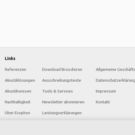
Links
Referenzen
Download Broschüren
Allgemeine Geschäft
Akustiklösungen
Ausschreibungstexte
Datenschutzerklärun
Akustikwissen
Tools & Services
Impressum
Nachhaltigkeit
Newsletter abonnieren
Kontakt
Über Ecophon
Leistungserklärungen
Karriere
Farben & Oberflächen
Ecophon Preisliste
Funktionale Anforderungen