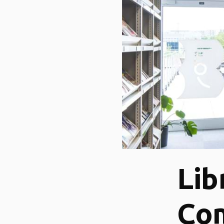
Lib
Co