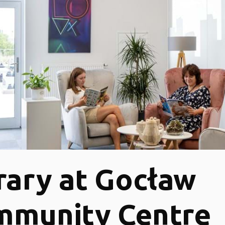
rary at Gocław
mmunity Centre