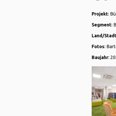
Projekt
: B
Segment
: 
Land/Stad
Fotos
: Bar
Baujahr
: 2