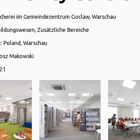
ücherei im Gemeindezentrum Goclaw, Warschau
Bildungswesen, Zusätzliche Bereiche
t
: Poland, Warschau
tosz Makowski
021