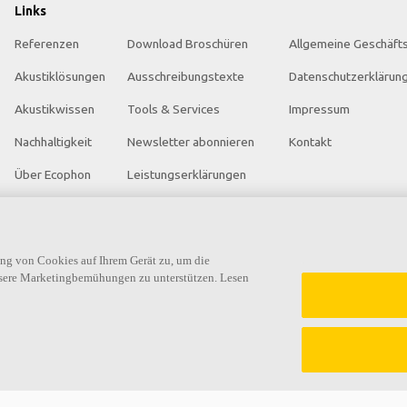
Links
Referenzen
Download Broschüren
Allgemeine Geschäft
Akustiklösungen
Ausschreibungstexte
Datenschutzerklärun
Akustikwissen
Tools & Services
Impressum
Nachhaltigkeit
Newsletter abonnieren
Kontakt
Über Ecophon
Leistungserklärungen
Karriere
Farben & Oberflächen
Ecophon Preisliste
Funktionale Anforderungen
ung von Cookies auf Ihrem Gerät zu, um die
nsere Marketingbemühungen zu unterstützen. Lesen
cław Community Centre